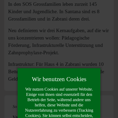
In den SOS Grossfamilien leben zurzeit 145
Kinder und Jugendliche. In Santana sind es 8
Grossfamilien und in Zabrani deren drei.
Neu definieren wir drei Kernaufgaben, auf die wir
uns konzentrieren wollen: Pädagogische
Förderung, Infrastrukturelle Unterstützung und
Zahnprophylaxe-Projekt.
Infrastruktur: Für Haus 4 in Zabrani wurden 10
Betten bezahlt. Für alle 11 Grossfamilien wurde
Wir benutzen Cookies
Geld für Saatgut gespendet.
Wir nutzen Cookies auf unserer Website.
Einige von ihnen sind essenziell für den
Betrieb der Seite, während andere uns
helfen, diese Website und die
So können Sie Kiru unterstützen
Nutzererfahrung zu verbessern (Tracking
Cookies). Sie können selbst entscheiden,
Volontärin /Volontär