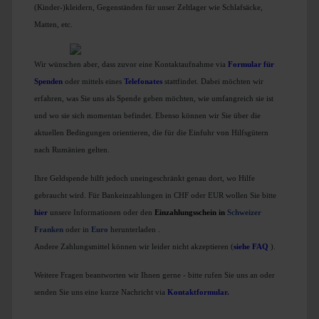
(Kinder-)kleidern, Gegenständen für unser Zeltlager wie Schlafsäcke,
Matten, etc.
Wir wünschen aber, dass zuvor eine Kontaktaufnahme via
Formular für
Spenden
oder mittels eines
T
elefonates
stattfindet. Dabei möchten wir
erfahren, was Sie uns als Spende geben möchten, wie umfangreich sie ist
und wo sie sich momentan befindet. Ebenso können wir Sie über die
aktuellen Bedingungen orientieren, die für die Einfuhr von Hilfsgütern
nach Rumänien gelten.
Ihre Geldspende hilft jedoch uneingeschränkt genau dort, wo Hilfe
gebraucht wird. Für Bankeinzahlungen in CHF oder EUR wollen Sie bitte
hier
unsere Informationen oder den
Einzahlungsschein in
Schweizer
Franken
oder in
Euro
herunterladen
.
Andere Zahlungsmittel können wir leider nicht akzeptieren (
siehe FAQ
).
Weitere Fragen beantworten wir Ihnen gerne - bitte rufen Sie uns an oder
senden Sie uns eine kurze Nachricht via
Kontaktformular
.