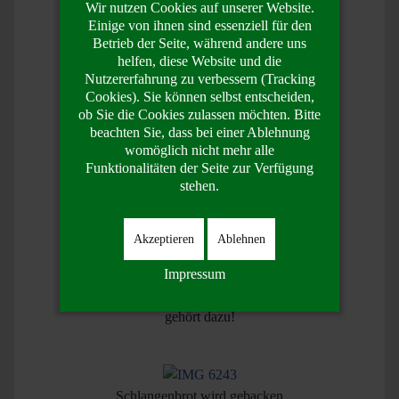
Wir nutzen Cookies auf unserer Website.
Einige von ihnen sind essenziell für den
alle helfen mit
Betrieb der Seite, während andere uns
helfen, diese Website und die
Nutzererfahrung zu verbessern (Tracking
Cookies). Sie können selbst entscheiden,
ob Sie die Cookies zulassen möchten. Bitte
Lorenz kocht als
beachten Sie, dass bei einer Ablehnung
Gastkoch
womöglich nicht mehr alle
Funktionalitäten der Seite zur Verfügung
stehen.
Morgenessen
Akzeptieren
Ablehnen
Impressum
auch das Zähneputzen
gehört dazu!
Schlangenbrot wird gebacken