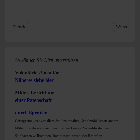
Vorheriger Beitrag: Zeltlager
Nächster Beit
Zurück
Weiter
So können Sie Kiru unterstützen
Volontärin /Volontär
Näheres siehe hier
Mittels Errichtung
einer Patenschaft
durch Spenden
Gefragt sind jetzt vor allem Schulmaterialien, Schulmöbel sowie andere
Möbel, Handwerksmaschinen und Werkzeuge. Weiterhin sind auch
Spielsachen willkommen. Immer noch besteht der Bedarf an