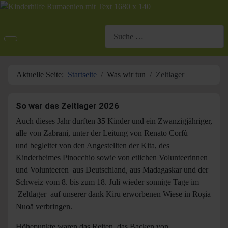
Suchen
Aktuelle Seite:
Startseite
Was wir tun
Zeltlager
So war das Zeltlager 2026
Auch dieses Jahr durften
35
Kinder und ein Zwanzigjähriger,
alle von Zabrani, unter der Leitung von Renato Corfù
und begleitet von den Angestellten der Kita, des
Kinderheimes Pinocchio sowie von etlichen Volunteerinnen
und Volunteeren aus Deutschland, aus Madagaskar und der
Schweiz vom 8. bis zum 18. Juli wieder sonnige Tage im
Zeltlager auf unserer dank Kiru erworbenen Wiese in Roșia
Nuoă verbringen.
Höhepunkte waren das Reiten, das Backen von