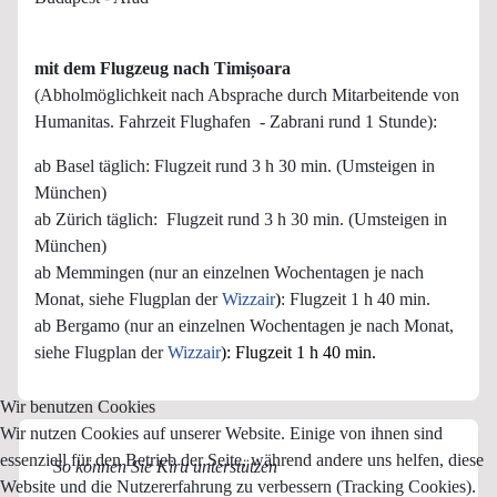
mit dem Flugzeug nach Timișoara
(Abholmöglichkeit nach Absprache durch Mitarbeitende von
Humanitas. Fahrzeit Flughafen - Zabrani rund 1 Stunde):
ab Basel täglich: Flugzeit rund 3 h 30 min. (Umsteigen in
München)
ab Zürich täglich: Flugzeit rund 3 h 30 min. (Umsteigen in
München)
ab Memmingen (nur an einzelnen Wochentagen je nach
Monat, siehe Flugplan der
Wizzair
)
: Flugzeit 1 h 40 min.
ab Bergamo (nur an einzelnen Wochentagen je nach Monat,
siehe Flugplan der
Wizzair
): Flugzeit 1 h 40 min.
Wir benutzen Cookies
Wir nutzen Cookies auf unserer Website. Einige von ihnen sind
essenziell für den Betrieb der Seite, während andere uns helfen, diese
So können Sie Kiru unterstützen
Website und die Nutzererfahrung zu verbessern (Tracking Cookies).