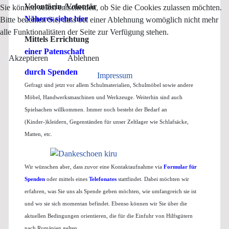
Volontärin /Volontär
Sie können selbst entscheiden, ob Sie die Cookies zulassen möchten.
Näheres siehe hier
Bitte beachten Sie, dass bei einer Ablehnung womöglich nicht mehr
alle Funktionalitäten der Seite zur Verfügung stehen.
Mittels Errichtung
einer Patenschaft
Akzeptieren
Ablehnen
durch Spenden
Impressum
Gefragt sind jetzt vor allem Schulmaterialien, Schulmöbel sowie andere
Möbel, Handwerksmaschinen und Werkzeuge. Weiterhin sind auch
Spielsachen willkommen. Immer noch besteht der Bedarf an
(Kinder-)kleidern, Gegenständen für unser Zeltlager wie Schlafsäcke,
Matten, etc.
Wir wünschen aber, dass zuvor eine Kontaktaufnahme via
Formular für
Spenden
oder mittels eines
T
elefonates
stattfindet. Dabei möchten wir
erfahren, was Sie uns als Spende geben möchten, wie umfangreich sie ist
und wo sie sich momentan befindet. Ebenso können wir Sie über die
aktuellen Bedingungen orientieren, die für die Einfuhr von Hilfsgütern
nach Rumänien gelten.