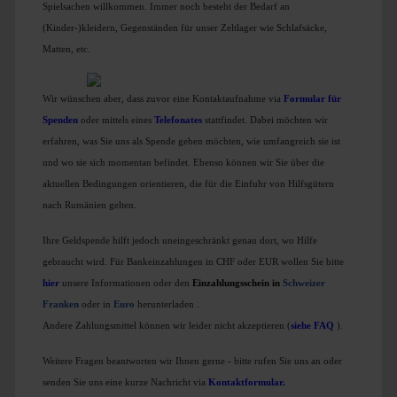
Spielsachen willkommen. Immer noch besteht der Bedarf an
(Kinder-)kleidern, Gegenständen für unser Zeltlager wie Schlafsäcke,
Matten, etc.
Wir wünschen aber, dass zuvor eine Kontaktaufnahme via
Formular für
Spenden
oder mittels eines
T
elefonates
stattfindet. Dabei möchten wir
erfahren, was Sie uns als Spende geben möchten, wie umfangreich sie ist
und wo sie sich momentan befindet. Ebenso können wir Sie über die
aktuellen Bedingungen orientieren, die für die Einfuhr von Hilfsgütern
nach Rumänien gelten.
Ihre Geldspende hilft jedoch uneingeschränkt genau dort, wo Hilfe
gebraucht wird. Für Bankeinzahlungen in CHF oder EUR wollen Sie bitte
hier
unsere Informationen oder den
Einzahlungsschein in
Schweizer
Franken
oder in
Euro
herunterladen
.
Andere Zahlungsmittel können wir leider nicht akzeptieren (
siehe FAQ
).
Weitere Fragen beantworten wir Ihnen gerne - bitte rufen Sie uns an oder
senden Sie uns eine kurze Nachricht via
Kontaktformular
.