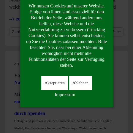
Wir nutzen Cookies auf unserer Website.
welches noch in der Küche der alten Kita zubereitet wird
Einige von ihnen sind essenziell für den
Betrieb der Seite, während andere uns
-->
zum Einweihungsfest
helfen, diese Website und die
Nutzererfahrung zu verbessern (Tracking
Vorheriger Beitrag: Kontaktaufnahme
Nächster Bei
Zurück
Weiter
Cookies). Sie können selbst entscheiden,
ob Sie die Cookies zulassen möchten. Bitte
beachten Sie, dass bei einer Ablehnung
womöglich nicht mehr alle
Funktionalitäten der Seite zur Verfügung
So können Sie Kiru unterstützen
stehen.
Volontärin /Volontär
Näheres siehe hier
Akzeptieren
Ablehnen
Mittels Errichtung
Impressum
einer Patenschaft
durch Spenden
Gefragt sind jetzt vor allem Schulmaterialien, Schulmöbel sowie andere
Möbel, Handwerksmaschinen und Werkzeuge. Weiterhin sind auch