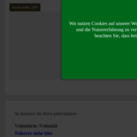
Kinderhilfe 2009
Kinderhilfe 2006
Wir nutzen Cookies auf unserer Web
und die Nutzererfahrung zu ver
beachten Sie, dass be
So können Sie Kiru unterstützen
Volontärin /Volontär
Näheres siehe hier