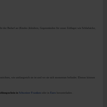
 der Bedarf an (Kinder-)kleidern, Gegenständen für unser Zeltlager wie Schlafsäcke,
n möchten, wie umfangreich sie ist und wo sie sich momentan befindet. Ebenso können
ahlungsschein in
Schweizer Franken
oder in
Euro
herunterladen
.