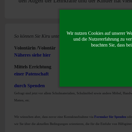
den Augen der Lehrkräfte und der Kinder hat vie
Wir nutzen Cookies auf unserer Web
So können Sie Kiru unterstützen
und die Nutzererfahrung zu ver
beachten Sie, dass be
Volontärin /Volontär
Näheres siehe hier
Mittels Errichtung
einer Patenschaft
durch Spenden
Gefragt sind jetzt vor allem Schulmaterialien, Schulmöbel sowie andere Möbel, Hand
Matten, etc.
Wir wünschen aber, dass zuvor eine Kontaktaufnahme via
Formular für Spenden
oder
wir Sie über die aktuellen Bedingungen orientieren, die für die Einfuhr von Hilfsgüt