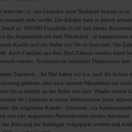
reserviert :-) - ein Gespräch unter Nachbarn brachte es an d
e niemand mehr wollte. Der Inhaber fand es jedoch schade,
m Detail ca. 100'000 Einzelteile (Griff und oberes Bürstente
and das Angenehme mit dem Nützlichen - er transportierte 
unsere Kinder und die Helfer vor Ort zu besuchen. Die Za
teilt. Auch Familien aus dem Dorf Zabrani wurden damit b
 verteilt werden. Nochmals ein herzliches Dankeschön dem
nen Transport... Im Mai haben wir u.a. auch die Schule in
srüstung gehören, sind nach unseren Massstäben nur noch
rtet, bis es endlich an der Reihe sein darf. Wieder zurück 
nden 46 Computer in einem Wohnzimmer parat, teilweise mi
. Ueber alle möglichen Kanäle - Geschenk, via Auktionspl
it und viel strapaziertes Nervenkostüm (woher bekomme ich
 das Auto und der Anhänger vollgepackt werden und wieder