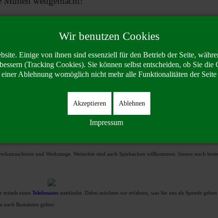
le Mühen wettgemacht!
Wir benutzen Cookies
site. Einige von ihnen sind essenziell für den Betrieb der Seite, währe
bessern (Tracking Cookies). Sie können selbst entscheiden, ob Sie die 
i einer Ablehnung womöglich nicht mehr alle Funktionalitäten der Seite
Akzeptieren
Ablehnen
Impressum
werksmaschinen und Werkzeuge. Weiterhin sind auch Spielsachen willkommen. Immer noch besteht
 mittels eines
T
elefonates
stattfindet. Dabei möchten wir erfahren, was Sie uns als Spende gebe
ern nach Rumänien gelten.